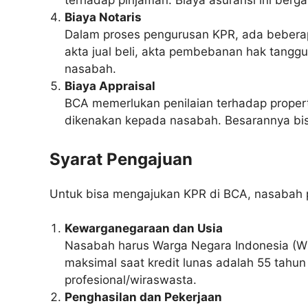
terhadap pinjaman. Biaya asuransi ini bergan
Biaya Notaris
Dalam proses pengurusan KPR, ada beberapa
akta jual beli, akta pembebanan hak tanggun
nasabah.
Biaya Appraisal
BCA memerlukan penilaian terhadap properti
dikenakan kepada nasabah. Besarannya bisa
Syarat Pengajuan
Untuk bisa mengajukan KPR di BCA, nasabah 
Kewarganegaraan dan Usia
Nasabah harus Warga Negara Indonesia (WN
maksimal saat kredit lunas adalah 55 tahu
profesional/wiraswasta.
Penghasilan dan Pekerjaan