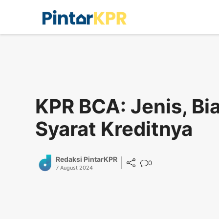
Skip
to
content
KPR BCA: Jenis, Bi
Syarat Kreditnya
Redaksi PintarKPR
0
7 August 2024