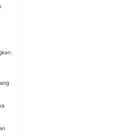
n
gkan:
yang
ya
an