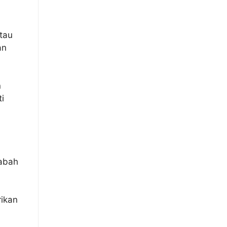
tau
an
n
i
)
sabah
rikan