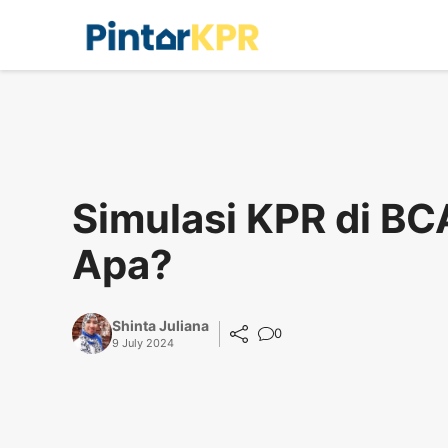
Skip
to
content
Simulasi KPR di BC
Apa?
Shinta Juliana
0
9 July 2024