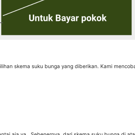
ilihan skema suku bunga yang diberikan. Kami mencob
ntai aja ya.. Sebenernya, dari skema suku bunga di ata