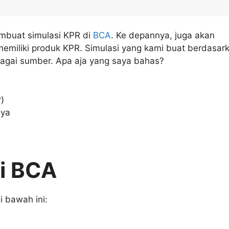
mbuat simulasi KPR di
BCA
. Ke depannya, juga akan
emiliki produk KPR. Simulasi yang kami buat berdasar
rbagai sumber. Apa aja yang saya bahas?
)
nya
di BCA
i bawah ini: