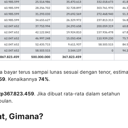
ika bayar terus sampai lunas sesuai dengan tenor, estima
59
. Kenaikannya
74%
.
Rp367.823.459
. Jika dibuat rata-rata dalam setahun
bulan.
at, Gimana?