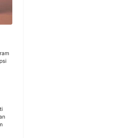
gram
psi
ti
dan
um