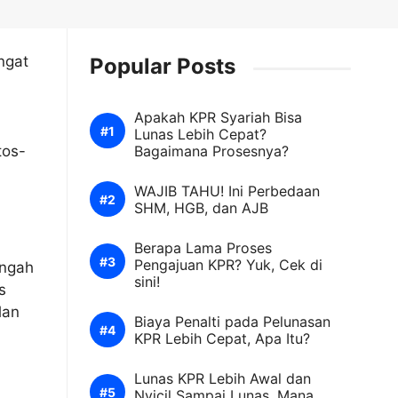
ngat
Popular Posts
Apakah KPR Syariah Bisa
Lunas Lebih Cepat?
tos-
Bagaimana Prosesnya?
WAJIB TAHU! Ini Perbedaan
SHM, HGB, dan AJB
Berapa Lama Proses
Pengajuan KPR? Yuk, Cek di
engah
sini!
s
lan
Biaya Penalti pada Pelunasan
KPR Lebih Cepat, Apa Itu?
Lunas KPR Lebih Awal dan
Nyicil Sampai Lunas. Mana