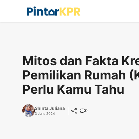
Skip
to
content
Mitos dan Fakta Kr
Pemilikan Rumah (
Perlu Kamu Tahu
Shinta Juliana
0
3 June 2024