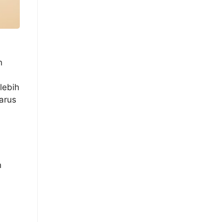
h
lebih
harus
h