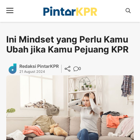
Skip
Menu
to
content
Ini Mindset yang Perlu Kamu
Ubah jika Kamu Pejuang KPR
Redaksi PintarKPR
0
21 August 2024