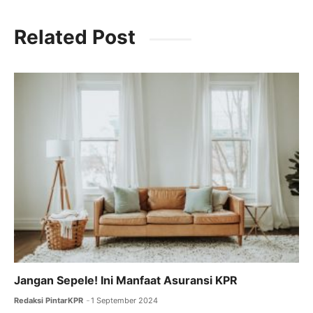
a
w
m
h
el
c
itt
ai
at
e
Related Post
e
er
l
s
gr
b
A
a
o
p
m
o
p
k
Jangan Sepele! Ini Manfaat Asuransi KPR
Redaksi PintarKPR
1 September 2024