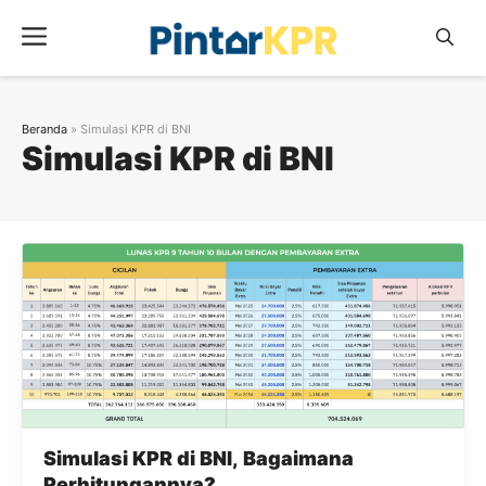
Skip
Menu
to
content
Beranda
»
Simulasi KPR di BNI
Simulasi KPR di BNI
Simulasi KPR di BNI, Bagaimana
Perhitungannya?