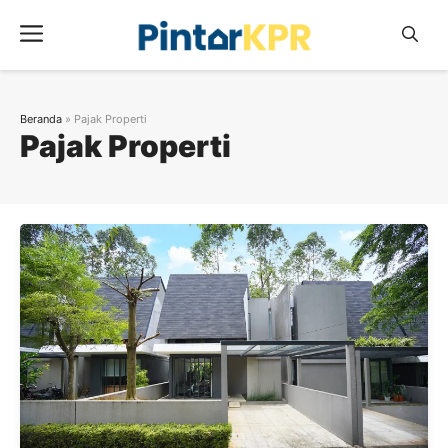
Skip
Menu
to
content
Beranda
»
Pajak Properti
Pajak Properti