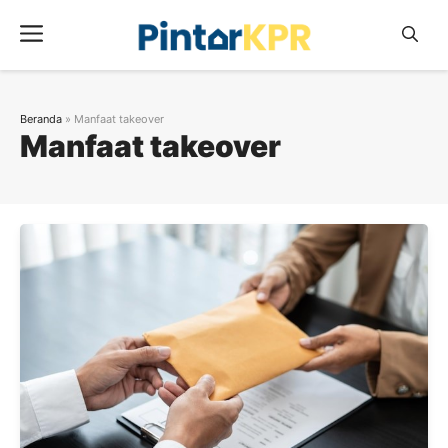
Skip
Menu
to
content
Beranda
»
Manfaat takeover
Manfaat takeover