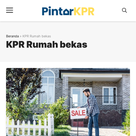
Skip
Menu
to
content
Beranda
»
KPR Rumah bekas
KPR Rumah bekas