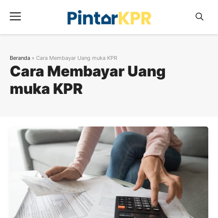
Skip
Menu
to
content
Beranda
»
Cara Membayar Uang muka KPR
Cara Membayar Uang
muka KPR