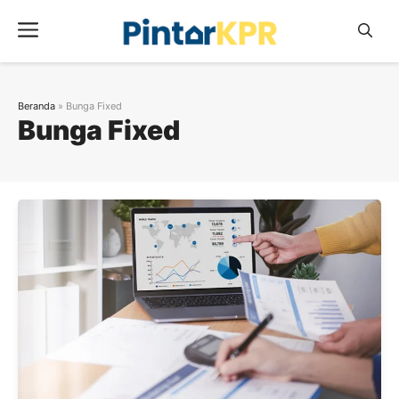
Skip
Menu
to
content
Beranda
»
Bunga Fixed
Bunga Fixed